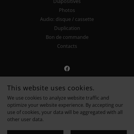
Diapositives
Photos
Audio: disque / cassette
Duplication
Bon de commande
Contacts
SONIMAGE CONCEPTEUR MEDIA
This website uses cookies.
498 BOUL. FISET, SOREL-TRACY J3P 3R6
We use cookies to analyze website traffic and
450-746-7432
SANS FRAIS
1-866-917-7432
optimize your website experience. By accepting our
use of cookies, your data will be aggregated with all
COPYRIGHT © 2026 SONIMAGE CONCEPTEUR MEDIA - ALL
other user data.
RIGHTS RESERVED.
POWERED BY